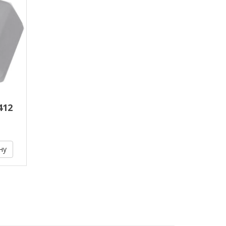
412
ну