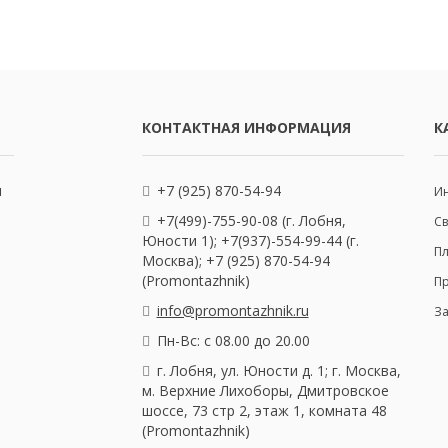
КОНТАКТНАЯ ИНФОРМАЦИЯ
К
и
+7 (925) 870-54-94
Ин
+7(499)-755-90-08 (г. Лобня,
С
Юности 1); +7(937)-554-99-44 (г.
Пл
Москва); +7 (925) 870-54-94
(Promontazhnik)
П
info@promontazhnik.ru
З
Пн-Вс: с 08.00 до 20.00
г. Лобня, ул. Юности д. 1; г. Москва,
м. Верхние Лихоборы, Дмитровское
шоссе, 73 стр 2, этаж 1, комната 48
(Promontazhnik)