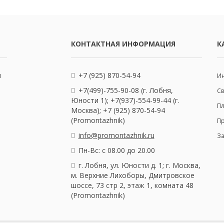
КОНТАКТНАЯ ИНФОРМАЦИЯ
К
и
+7 (925) 870-54-94
Ин
+7(499)-755-90-08 (г. Лобня,
С
Юности 1); +7(937)-554-99-44 (г.
Пл
Москва); +7 (925) 870-54-94
(Promontazhnik)
П
info@promontazhnik.ru
З
Пн-Вс: с 08.00 до 20.00
г. Лобня, ул. Юности д. 1; г. Москва,
м. Верхние Лихоборы, Дмитровское
шоссе, 73 стр 2, этаж 1, комната 48
(Promontazhnik)