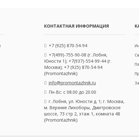
КОНТАКТНАЯ ИНФОРМАЦИЯ
К
и
+7 (925) 870-54-94
Ин
+7(499)-755-90-08 (г. Лобня,
С
Юности 1); +7(937)-554-99-44 (г.
Пл
Москва); +7 (925) 870-54-94
(Promontazhnik)
П
info@promontazhnik.ru
З
Пн-Вс: с 08.00 до 20.00
г. Лобня, ул. Юности д. 1; г. Москва,
м. Верхние Лихоборы, Дмитровское
шоссе, 73 стр 2, этаж 1, комната 48
(Promontazhnik)